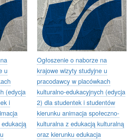
 na
Ogłoszenie o naborze na
e u
krajowe wizyty studyjne u
kach
pracodawcy w placówkach
h (edycja
kulturalno-edukacyjnych (edycja
ek i
2) dla studentek i studentów
imacja
kierunku animacja społeczno-
z edukacją
kulturalna z edukacją kulturalną
ku
oraz kierunku edukacja