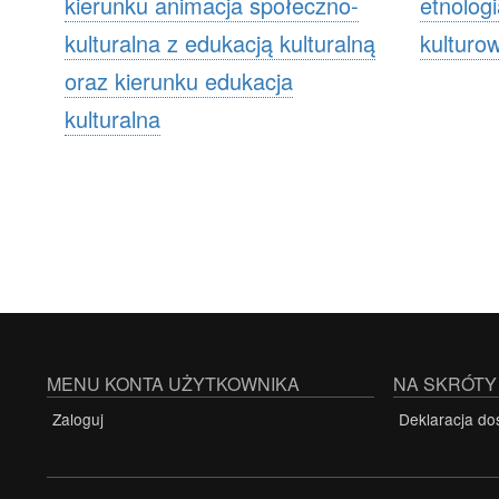
kierunku animacja społeczno-
etnologi
kulturalna z edukacją kulturalną
kulturo
oraz kierunku edukacja
kulturalna
Stronicowanie
MENU KONTA UŻYTKOWNIKA
NA SKRÓTY
Zaloguj
Deklaracja do