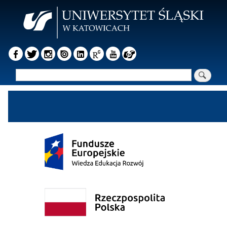
Przejdź
do
treści
Szukaj