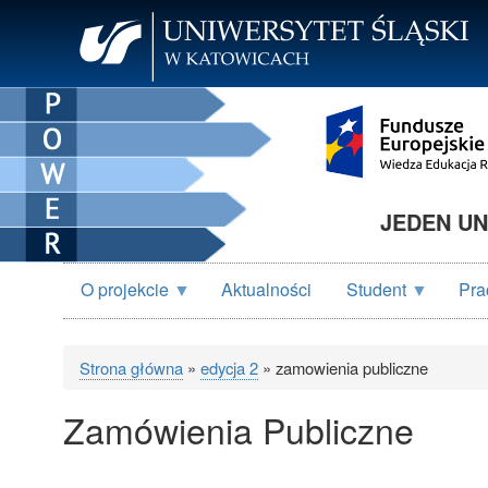
Przejdź
do
treści
JEDEN UN
O projekcie
Aktualności
Student
Pra
Strona główna
edycja 2
zamowienia publiczne
Ścieżka
Zamówienia Publiczne
nawigacyjna