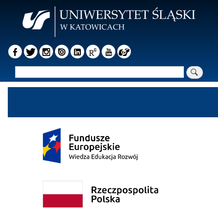
Przejdź
do
treści
Szukaj