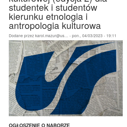
studentek i studentów
kierunku etnologia i
antropologia kulturowa
Dodane przez
karol.mazur@us…
-
pon., 04/03/2023 - 19:11
OGŁOSZENIE O NABORZE