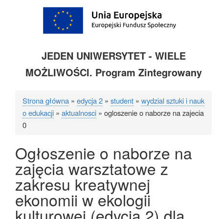
JEDEN UNIWERSYTET - WIELE
MOŻLIWOŚCI. Program Zintegrowany
Strona główna
edycja 2
student
wydzial sztuki i nauk
Ścieżka
o edukacji
aktualnosci
ogloszenie o naborze na zajecia
nawigacyjna
0
Ogłoszenie o naborze na
zajęcia warsztatowe z
zakresu kreatywnej
ekonomii w ekologii
kulturowej (edycja 2) dla