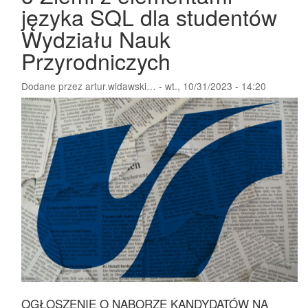
języka SQL dla studentów
Wydziału Nauk
Przyrodniczych
Dodane przez
artur.widawski…
-
wt., 10/31/2023 - 14:20
OGŁOSZENIE O NABORZE KANDYDATÓW NA