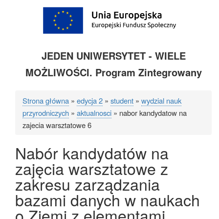
JEDEN UNIWERSYTET - WIELE
MOŻLIWOŚCI. Program Zintegrowany
Strona główna
edycja 2
student
wydzial nauk
Ścieżka
przyrodniczych
aktualnosci
nabor kandydatow na
nawigacyjna
zajecia warsztatowe 6
Nabór kandydatów na
zajęcia warsztatowe z
zakresu zarządzania
bazami danych w naukach
o Ziemi z elementami