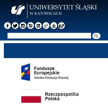
Przejdź
do
treści
Szukaj