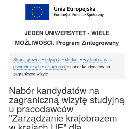
JEDEN UNIWERSYTET - WIELE
MOŻLIWOŚCI. Program Zintegrowany
Strona główna
edycja 2
student
wydzial nauk
Ścieżka
przyrodniczych
aktualnosci
nabor kandydatow na
nawigacyjna
zagraniczna wizyte
Nabór kandydatów na
zagraniczną wizytę studyjną
u pracodawców
"Zarządzanie krajobrazem
w krajach UE" dla