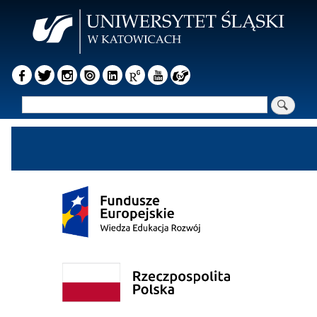
Przejdź
do
treści
Szukaj