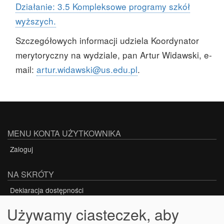
Działanie: 3.5 Kompleksowe programy szkół
wyższych.
Szczegółowych informacji udziela Koordynator
merytoryczny na wydziale, pan Artur Widawski, e-
mail:
artur.widawski@us.edu.pl
.
MENU KONTA UŻYTKOWNIKA
Zaloguj
NA SKRÓTY
Deklaracja dostępności
Używamy ciasteczek, aby