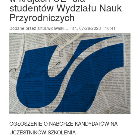
studentów Wydziału Nauk
Przyrodniczych
Dodane przez
artur.widawski…
-
śr., 07/26/2023 - 16:41
OGŁOSZENIE O NABORZE KANDYDATÓW NA
UCZESTNIKÓW SZKOLENIA