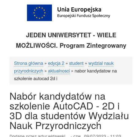
JEDEN UNIWERSYTET - WIELE
MOŻLIWOŚCI. Program Zintegrowany
Strona główna
edycja 2
student
wydzial nauk
Ścieżka
przyrodniczych
aktualnosci
nabor kandydatow na
nawigacyjna
szkolenie autocad 2d i
Nabór kandydatów na
szkolenie AutoCAD - 2D i
3D dla studentów Wydziału
Nauk Przyrodniczych
Dodane przez
artur.widawski…
-
czw., 09/07/2023 - 11:03