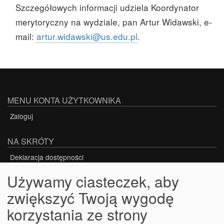
Szczegółowych informacji udziela Koordynator
merytoryczny na wydziale, pan Artur Widawski, e-
mail:
artur.widawski@us.edu.pl
.
MENU KONTA UŻYTKOWNIKA
Zaloguj
NA SKRÓTY
Deklaracja dostępności
Używamy ciasteczek, aby
zwiększyć Twoją wygodę
Projekt nr POWR.03.05.00-00-Z301/18-00
korzystania ze strony
PROJEKT WSPÓŁFINANSOWANY ZE ŚRODKÓW