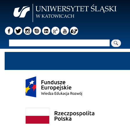
Przejdź
do
treści
Szukaj