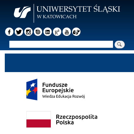
Przejdź
do
treści
Szukaj