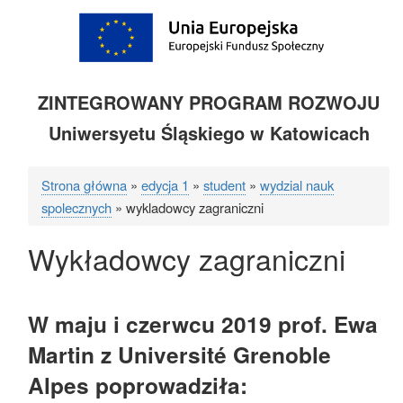
ZINTEGROWANY PROGRAM ROZWOJU
Uniwersyetu Śląskiego w Katowicach
Strona główna
edycja 1
student
wydzial nauk
Ścieżka
spolecznych
wykladowcy zagraniczni
nawigacyjna
Wykładowcy zagraniczni
W maju i czerwcu 2019 prof. Ewa
Martin z Université Grenoble
Alpes poprowadziła: