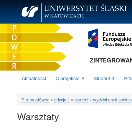
Przejdź
do
treści
ZINTEGROWANY
Aktualności
O projekcie
Student
Pra
Strona główna
edycja 1
student
wydzial nauk spolec
Ścieżka
Warsztaty
nawigacyjna