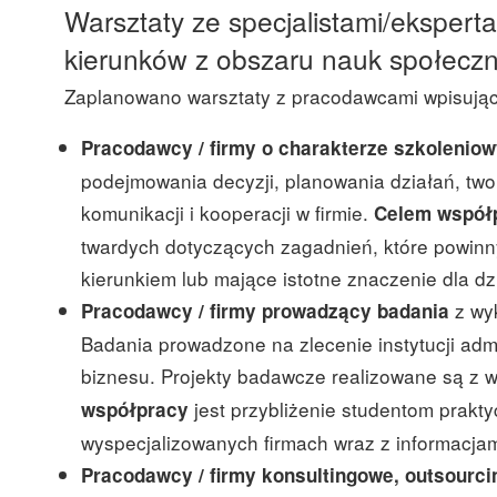
Warsztaty ze specjalistami/eksper
kierunków z obszaru nauk społeczn
Zaplanowano warsztaty z pracodawcami wpisując
Pracodawcy / firmy o charakterze szkolenio
podejmowania decyzji, planowania działań, tw
komunikacji i kooperacji w firmie.
Celem współ
twardych dotyczących zagadnień, które powinn
kierunkiem lub mające istotne znaczenie dla dzi
z wy
Pracodawcy / firmy prowadzący badania
Badania prowadzone na zlecenie instytucji admi
biznesu. Projekty badawcze realizowane są z
jest przybliżenie studentom prak
współpracy
wyspecjalizowanych firmach wraz z informacja
Pracodawcy / firmy konsultingowe, outsourc