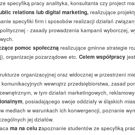
e specyfiką pracy analityka, konsultanta czy project m
realizujące projek
blic relations lub digital marketing,
anie specyfiki firm i sposobów realizacji działań związa
politycznej - zasady prowadzenia kampanii wyborczej, w
owych.
realizujące gminne strategie r
czące pomoc społeczną
ej), organizacje pozarządowe etc.
jes
Celem współpracy
trukturze organizacyjnej oraz widocznej w przestrzeni miej
komunikacyjnych wewnątrz przedsiębiorstwa, zasad poroz
 zewnętrznym, w tym działań marketingowych, reklamowych
, posiadającego swoje oddziały w śląskich mias
gionalnym
 w mediach w warunkach ich konwergencji, poznanie w
czególnych jej działów.
raca
apoznanie studentów ze specyfiką prac
ma na celu z