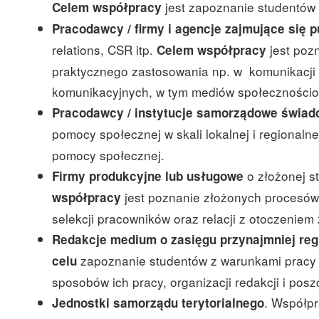
jest zapoznanie studentów z
Celem współpracy
Pracodawcy / firmy i agencje zajmujące się pu
relations, CSR itp.
jest pozn
Celem współpracy
praktycznego zastosowania np. w komunikacji 
komunikacyjnych, w tym mediów społeczności
Pracodawcy / instytucje samorządowe
świad
pomocy społecznej w skali lokalnej i regionaln
pomocy społecznej.
o złożonej s
Firmy produkcyjne lub usługowe
jest poznanie złożonych procesów 
współpracy
selekcji pracowników oraz relacji z otoczeniem
Redakcje medium o zasięgu przynajmniej re
zapoznanie studentów z warunkami pracy
celu
sposobów ich pracy, organizacji redakcji i posz
. Współp
Jednostki samorządu terytorialnego