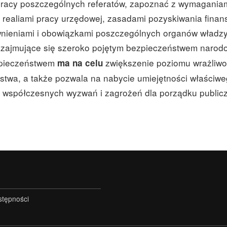
racy poszczególnych referatów, zapoznać z wymagania
ealiami pracy urzędowej, zasadami pozyskiwania finanso
wnieniami i obowiązkami poszczególnych organów władz
zajmujące się szeroko pojętym bezpieczeństwem naro
ezpieczeństwem
zwiększenie poziomu wrażliwoś
ma na celu
twa, a także pozwala na nabycie umiejętności właściw
a współczesnych wyzwań i zagrożeń dla porządku publicz
stępności