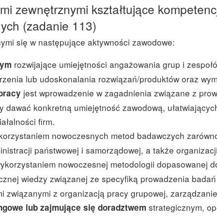
tami zewnętrznymi kształtujące kompete
ych (zadanie 113)
ymi się w następujące aktywności zawodowe:
rozwijające umiejętności angażowania grup i zespo
wym
orzenia lub udoskonalania rozwiązań/produktów oraz wym
jest wprowadzenie w zagadnienia związane z prow
pracy
y dawać konkretną umiejętność zawodową, ułatwiających
ałalności firm.
korzystaniem nowoczesnych metod badawczych zarówno o
nistracji państwowej i samorządowej, a także organizacji
 wykorzystaniem nowoczesnej metodologii dopasowanej d
tycznej wiedzy związanej ze specyfiką prowadzenia bada
mi związanymi z organizacją pracy grupowej, zarządzani
strategicznym, op
ingowe lub zajmujące się doradztwem