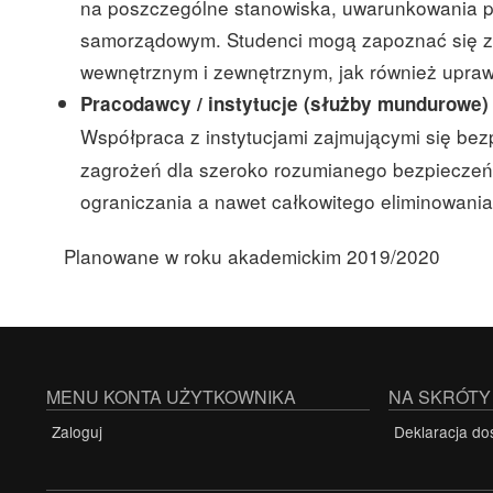
na poszczególne stanowiska, uwarunkowania p
samorządowym. Studenci mogą zapoznać się z r
wewnętrznym i zewnętrznym, jak również upra
Pracodawcy / instytucje (służby mundurowe)
Współpraca z instytucjami zajmującymi się b
zagrożeń dla szeroko rozumianego bezpieczeńs
ograniczania a nawet całkowitego eliminowani
Planowane w roku akademickim 2019/2020
MENU KONTA UŻYTKOWNIKA
NA SKRÓTY
Zaloguj
Deklaracja do