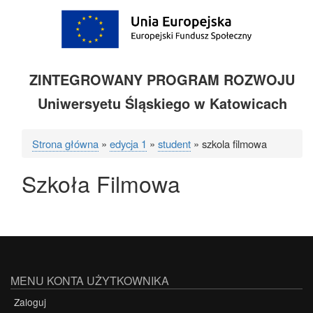
ZINTEGROWANY PROGRAM ROZWOJU
Uniwersyetu Śląskiego w Katowicach
Strona główna
edycja 1
student
szkola filmowa
Ścieżka
Szkoła Filmowa
nawigacyjna
MENU KONTA UŻYTKOWNIKA
Zaloguj