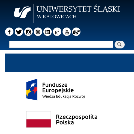
Przejdź
do
treści
Szukaj