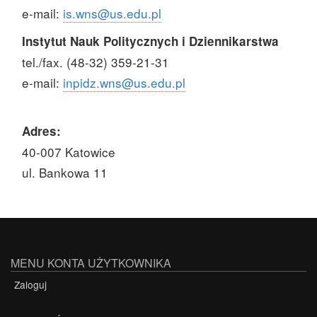
e-mail:
is.wns@us.edu.pl
Instytut Nauk Politycznych i Dziennikarstwa
tel./fax. (48-32) 359-21-31
e-mail:
inpidz.wns@us.edu.pl
Adres:
40-007 Katowice
ul. Bankowa 11
MENU KONTA UŻYTKOWNIKA
Zaloguj