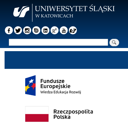
Przejdź
do
treści
Szukaj