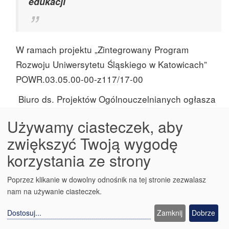
edukacji
W ramach projektu „Zintegrowany Program
Rozwoju Uniwersytetu Śląskiego w Katowicach”
POWR.03.05.00-00-z117/17-00
Biuro ds. Projektów Ogólnouczelnianych ogłasza
nabór na
dla
zajęcia u pracodawców
Używamy ciasteczek, aby
studentów
czterech ostatnich
zwiększyć Twoją wygodę
semestrów
kierunków: geografia, geologia
korzystania ze strony
stosowana, IZŚ, II i III rok studiów licencjackich
oraz kierunku turystyka I i II rok studiów
Poprzez klikanie w dowolny odnośnik na tej stronie zezwalasz
Wydziału Nauk Przyrodniczych
magisterskich
nam na używanie ciasteczek.
Uniwersytetu Śląskiego w Katowicach. Zajęcia
Dostosuj
...
Zamknij
Dobrze
zostaną zrealizowane w formie kontaktowej.