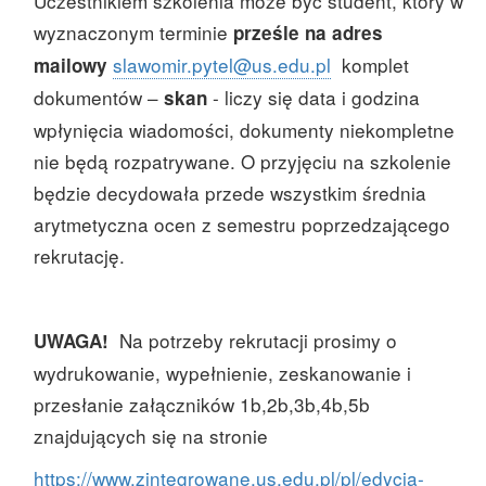
Uczestnikiem szkolenia może być student, który w
wyznaczonym terminie
prześle na adres
slawomir.pytel@us.edu.pl
komplet
mailowy
dokumentów –
- liczy się data i godzina
skan
wpłynięcia wiadomości, dokumenty niekompletne
nie będą rozpatrywane. O przyjęciu na szkolenie
będzie decydowała przede wszystkim średnia
arytmetyczna ocen z semestru poprzedzającego
rekrutację.
Na potrzeby rekrutacji prosimy o
UWAGA!
wydrukowanie, wypełnienie, zeskanowanie i
przesłanie załączników 1b,2b,3b,4b,5b
znajdujących się na stronie
https://www.zintegrowane.us.edu.pl/pl/edycja-