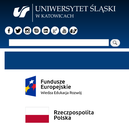
Przejdź
do
treści
Szukaj