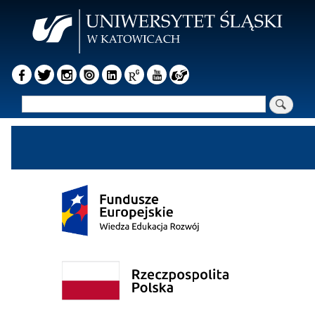
Przejdź
do
treści
Szukaj