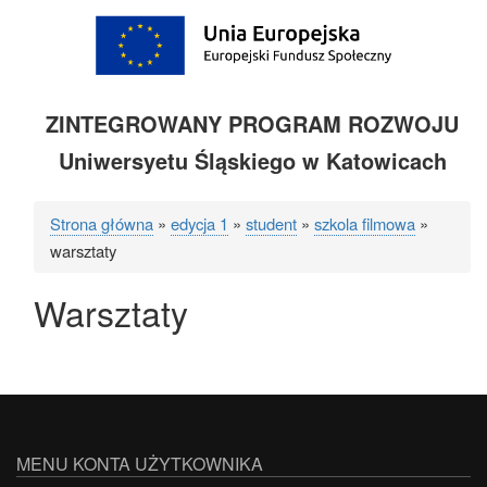
ZINTEGROWANY PROGRAM ROZWOJU
Uniwersyetu Śląskiego w Katowicach
Strona główna
edycja 1
student
szkola filmowa
Ścieżka
warsztaty
nawigacyjna
Warsztaty
MENU KONTA UŻYTKOWNIKA