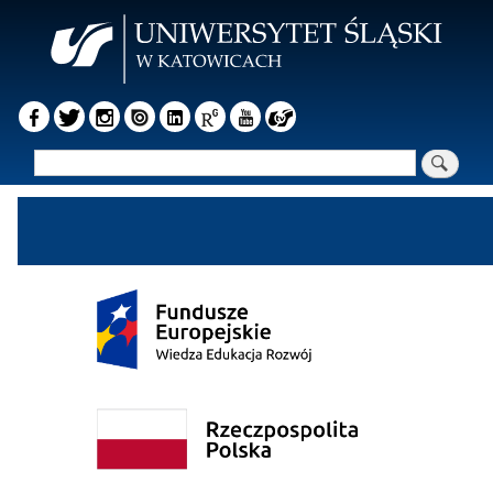
Przejdź
do
treści
Szukaj