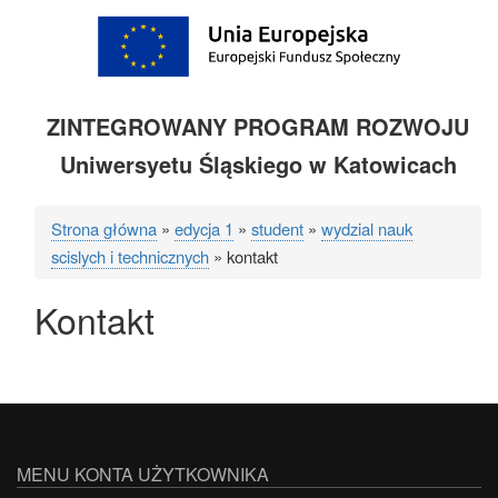
ZINTEGROWANY PROGRAM ROZWOJU
Uniwersyetu Śląskiego w Katowicach
Strona główna
edycja 1
student
wydzial nauk
Ścieżka
scislych i technicznych
kontakt
nawigacyjna
Kontakt
MENU KONTA UŻYTKOWNIKA