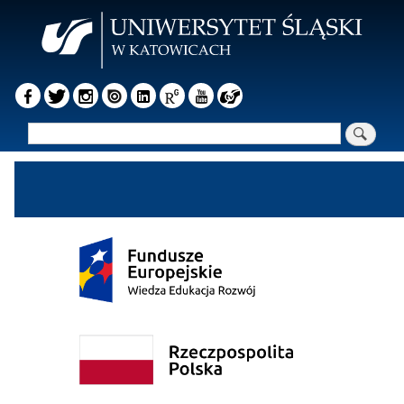
Przejdź
do
treści
Szukaj