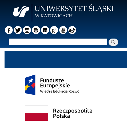
Przejdź
do
treści
Szukaj