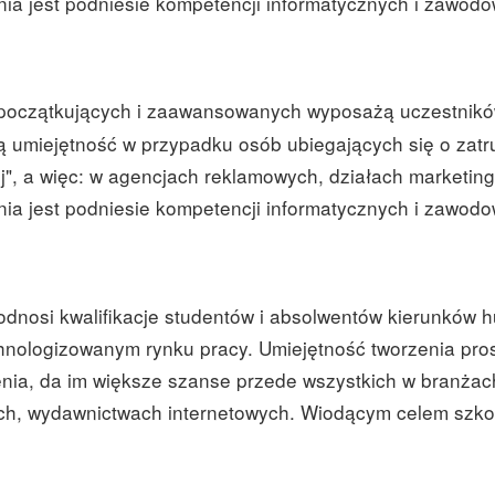
nia jest podniesie kompetencji informatycznych i zawod
a początkujących i zaawansowanych wyposażą uczestników
 umiejętność w przypadku osób ubiegających się o zat
j", a więc: w agencjach reklamowych, działach marketing
nia jest podniesie kompetencji informatycznych i zawod
dnosi kwalifikacje studentów i absolwentów kierunków 
nologizowanym rynku pracy. Umiejętność tworzenia prosty
, da im większe szanse przede wszystkich w branżach wy
ch, wydawnictwach internetowych. Wiodącym celem szkol