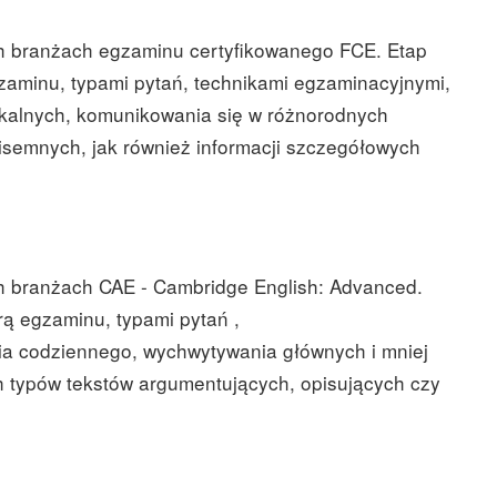
h branżach egzaminu certyfikowanego FCE. Etap
gzaminu, typami pytań, technikami egzaminacyjnymi,
ykalnych, komunikowania się w różnorodnych
isemnych, jak również informacji szczegółowych
h branżach CAE - Cambridge English: Advanced.
rą egzaminu, typami pytań ,
ia codziennego, wychwytywania głównych i mniej
h typów tekstów argumentujących, opisujących czy