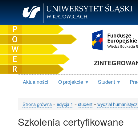
Przejdź
do
treści
ZINTEGROWANY
Aktualności
O projekcie
Student
Pra
Strona główna
edycja 1
student
wydzial humanistycz
Ścieżka
Szkolenia certyfikowane
nawigacyjna