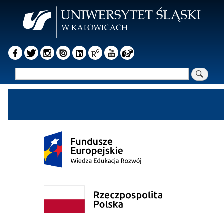
Przejdź
do
treści
Szukaj