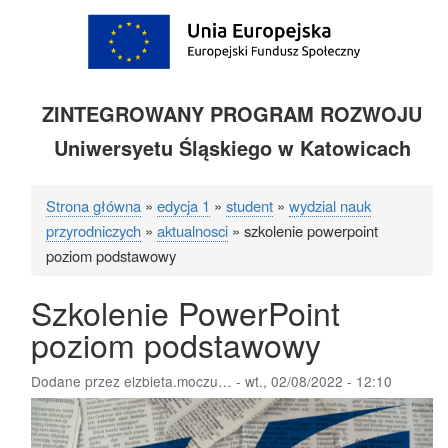
ZINTEGROWANY PROGRAM ROZWOJU
Uniwersyetu Śląskiego w Katowicach
Strona główna
edycja 1
student
wydzial nauk
Ścieżka
przyrodniczych
aktualnosci
szkolenie powerpoint
nawigacyjna
poziom podstawowy
Szkolenie PowerPoint
poziom podstawowy
Dodane przez
elzbieta.moczu…
-
wt., 02/08/2022 - 12:10