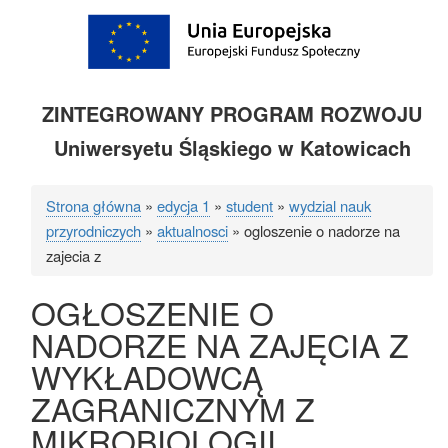
ZINTEGROWANY PROGRAM ROZWOJU
Uniwersyetu Śląskiego w Katowicach
Strona główna
edycja 1
student
wydzial nauk
Ścieżka
przyrodniczych
aktualnosci
ogloszenie o nadorze na
nawigacyjna
zajecia z
OGŁOSZENIE O
NADORZE NA ZAJĘCIA Z
WYKŁADOWCĄ
ZAGRANICZNYM Z
MIKROBIOLOGII