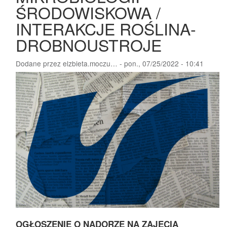
ŚRODOWISKOWA /
INTERAKCJE ROŚLINA-
DROBNOUSTROJE
Dodane przez
elzbieta.moczu…
-
pon., 07/25/2022 - 10:41
OGŁOSZENIE O NADORZE NA ZAJĘCIA