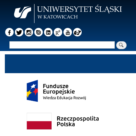
Przejdź
do
treści
Szukaj