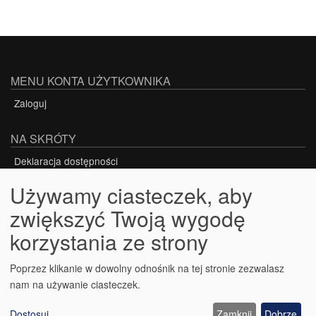
MENU KONTA UŻYTKOWNIKA
Zaloguj
NA SKRÓTY
Deklaracja dostępności
Używamy ciasteczek, aby
zwiększyć Twoją wygodę
Projekt nr POWR.03.05.00-00-Z117/17-00
korzystania ze strony
PROJEKT WSPÓŁFINANSOWANY ZE ŚRODKÓW
UNII EUROPEJSKIEJ W RAMACH EUROPEJSKIEGO
Poprzez klikanie w dowolny odnośnik na tej stronie zezwalasz
nam na używanie ciasteczek.
FUNDUSZU SPOŁECZNEGO
Dostosuj
...
Zamknij
Dobrze