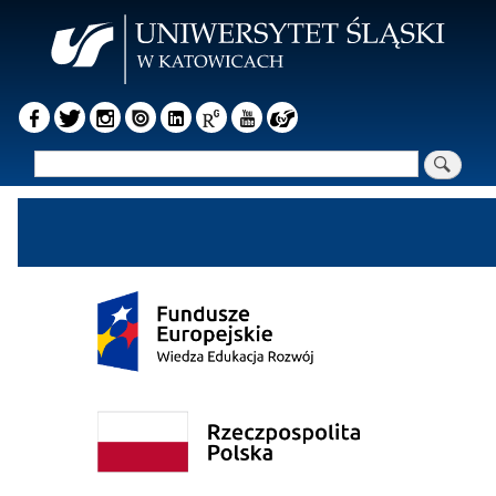
Przejdź
do
treści
Szukaj