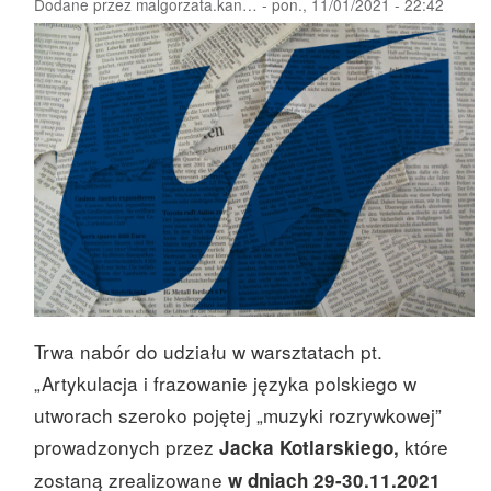
Dodane przez
malgorzata.kan…
-
pon., 11/01/2021 - 22:42
Trwa nabór do udziału w warsztatach pt.
„Artykulacja i frazowanie języka polskiego w
utworach szeroko pojętej „muzyki rozrywkowej”
prowadzonych przez
które
Jacka Kotlarskiego,
zostaną zrealizowane
w dniach 29-30.11.2021