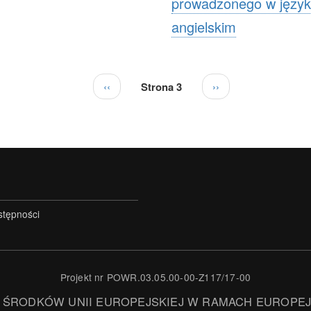
prowadzonego w języ
angielskim
Poprzednia
‹‹
Strona 3
Następna
››
strona
strona
stępności
Projekt nr POWR.03.05.00-00-Z117/17-00
 ŚRODKÓW UNII EUROPEJSKIEJ W RAMACH EUROPE