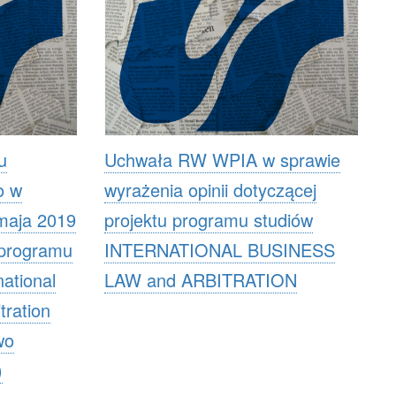
u
Uchwała RW WPIA w sprawie
o w
wyrażenia opinii dotyczącej
maja 2019
projektu programu studiów
 programu
INTERNATIONAL BUSINESS
national
LAW and ARBITRATION
tration
wo
)