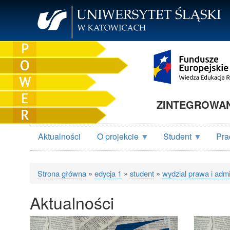
Przejdź
do
treści
ZINTEGROWANY
Aktualności
O projekcie
Student
Pra
Strona główna
edycja 1
student
wydzial prawa i admin
Ścieżka
Aktualności
nawigacyjna