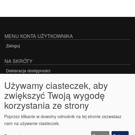
MENU KONTA UŻYTKOWNIKA
Zaloguj
NA SKRÓTY
Deklaracja dostępności
Używamy ciasteczek, aby
zwiększyć Twoją wygodę
Projekt nr POWR.03.05.00-00-Z117/17-00
korzystania ze strony
PROJEKT WSPÓŁFINANSOWANY ZE ŚRODKÓW
UNII EUROPEJSKIEJ W RAMACH EUROPEJSKIEGO
Poprzez klikanie w dowolny odnośnik na tej stronie zezwalasz
nam na używanie ciasteczek.
FUNDUSZU SPOŁECZNEGO