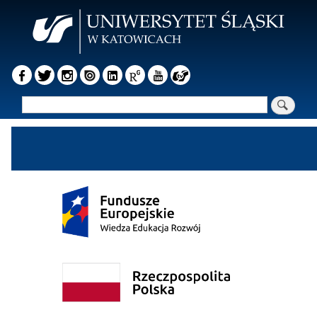
Przejdź
do
treści
Szukaj