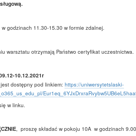
usługową.
) w godzinach 11.30-15.30 w formie zdalnej.
iu warsztatu otrzymają Państwo certyfikat uczestnictwa.
09.12-10.12.2021r
jest dostępny pod linkiem:
https://uniwersytetslaski-
_glaz_o365_us_edu_pl/Eur1eq_6YJxDrxraRvybw5UB6eL5
ię w linku.
, proszę składać w pokoju 10A w godzinach 9.00
CZNIE