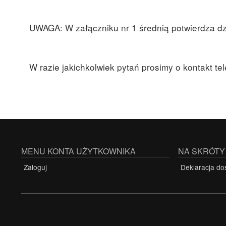
UWAGA: W załączniku nr 1 średnią potwierdza dz
W razie jakichkolwiek pytań prosimy o kontakt t
MENU KONTA UŻYTKOWNIKA
NA SKRÓTY
Zaloguj
Deklaracja do