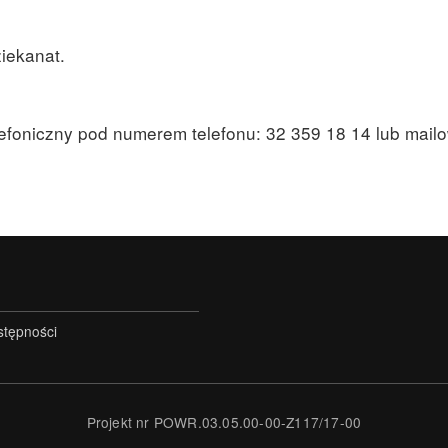
iekanat.
elefoniczny pod numerem telefonu: 32 359 18 14 lub mail
stępności
Projekt nr POWR.03.05.00-00-Z117/17-00