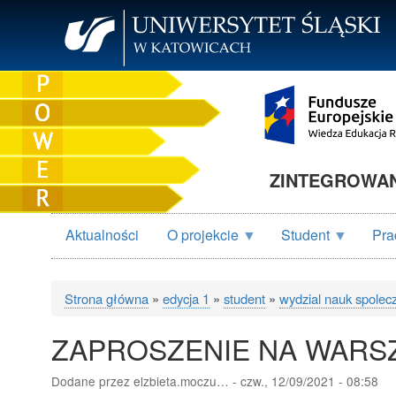
Przejdź
do
treści
ZINTEGROWANY
Aktualności
O projekcie
Student
Pra
Strona główna
edycja 1
student
wydzial nauk spolec
Ścieżka
ZAPROSZENIE NA WARS
nawigacyjna
Dodane przez
elzbieta.moczu…
-
czw., 12/09/2021 - 08:58