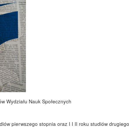
ntów Wydziału Nauk Społecznych
udiów pierwszego stopnia oraz I I II roku studiów drugieg